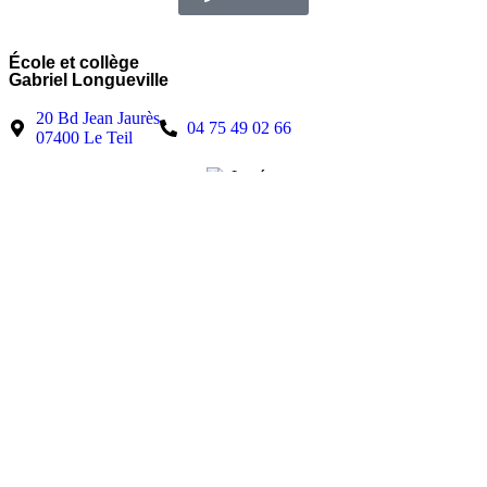
École et collège
Gabriel Longueville
20 Bd Jean Jaurès
04 75 49 02 66
07400 Le Teil
Lycée
Saint-André
18 Rue Emile Combe
04 75 49 02 44
07400 Le Teil